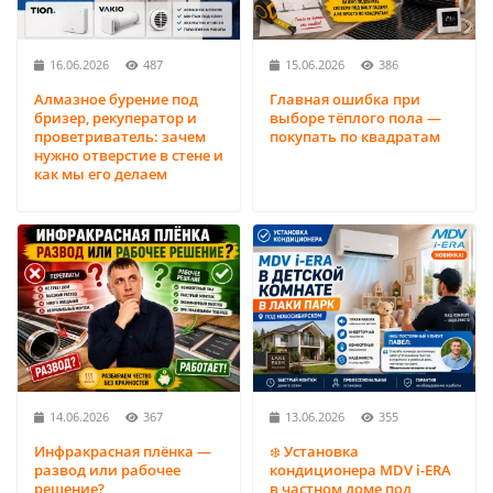
16.06.2026
487
15.06.2026
386
Алмазное бурение под
Главная ошибка при
бризер, рекуператор и
выборе тёплого пола —
проветриватель: зачем
покупать по квадратам
нужно отверстие в стене и
как мы его делаем
14.06.2026
367
13.06.2026
355
Инфракрасная плёнка —
❄️ Установка
развод или рабочее
кондиционера MDV i-ERA
решение?
в частном доме под