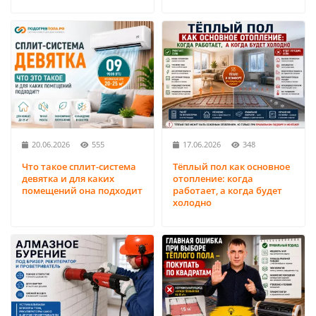
20.06.2026
555
17.06.2026
348
Что такое сплит-система
Тёплый пол как основное
девятка и для каких
отопление: когда
помещений она подходит
работает, а когда будет
холодно