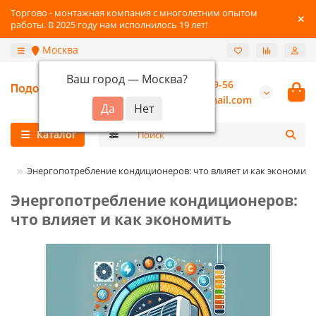
Торгово - монтажная компания с многолетним опытом
работы. В 2025 году нам исполнилось 19 лет!
Москва
Ваш город —
Москва
?
+7 (800) 777-89-56
burannsk@gmail.com
Каталог
тьи
Энергопотребление кондиционеров: что влияет и как экономить
Энергопотребление кондиционеров:
что влияет и как экономить