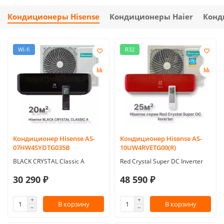
Кондиционеры Hisense
Кондиционеры Haier
Конд
Wi-fi
R32
Кондиционер Hisense AS-
Кондиционер Hisense AS-
07HW4SYDTG035В
10UW4RVETG00(R)
BLACK CRYSTAL Classic A
Red Crystal Super DC Inverter
30 290 ₽
48 590 ₽
В корзину
В корзину