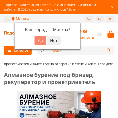
Торгово - монтажная компания с многолетним опытом
работы. В 2025 году нам исполнилось 19 лет!
Москва
Ваш город —
Москва
?
+7 (800) 777-89-56
burannsk@gmail.com
Каталог
и проветриватель: зачем нужно отверстие в стене и как мы его делаем
Алмазное бурение под бризер,
рекуператор и проветриватель