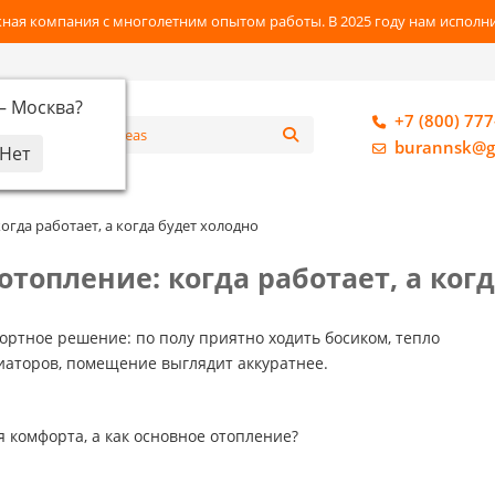
ная компания с многолетним опытом работы. В 2025 году нам исполнил
 —
Москва
?
+7 (800) 777
алог
burannsk@g
огда работает, а когда будет холодно
отопление: когда работает, а ког
ртное решение: по полу приятно ходить босиком, тепло
диаторов, помещение выглядит аккуратнее.
 комфорта, а как основное отопление?