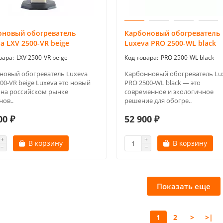
оновый обогреватель
Карбоновый обогреватель
a LXV 2500-VR beige
Luxeva PRO 2500-WL black
LXV 2500-VR beige
PRO 2500-WL black
новый обогреватель Luxeva
Карбонновый обогреватель Lu
00-VR beige Luxeva это новый
PRO 2500-WL black — это
 на российском рынке
современное и экологичное
нов..
решение для обогре..
00 ₽
52 900 ₽
В корзину
В корзину
Показать еще
1
2
>
>|