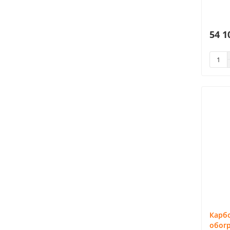
54 1
Карб
обогр