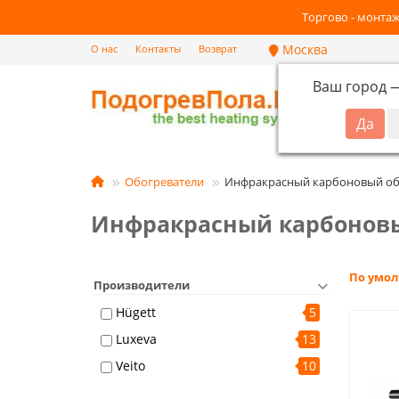
Торгово - монтаж
Москва
О нас
Контакты
Возврат
Ваш город
Кат
Обогреватели
Инфракрасный карбоновый об
Инфракрасный карбоновы
По умо
Производители
Hügett
5
Luxeva
13
Veito
10