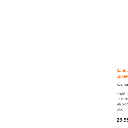
Карб
Luxev
Карбо
LXV 20
на ро
обо..
29 9