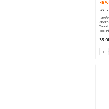
HR W
Карбо
обогр
Wood 
росси
35 0