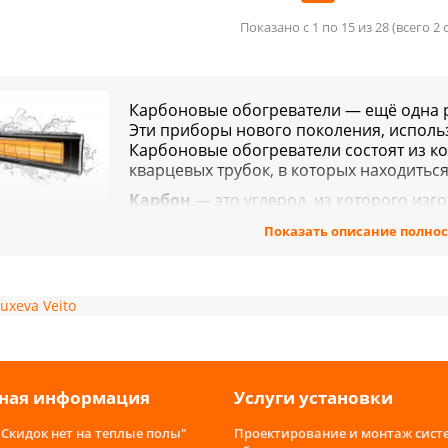
Показано с 1 по 15 из 28 (всего 2
Карбоновые обогреватели — ещё одна р
Эти приборы нового поколения, испол
Карбоновые обогреватели состоят из ко
кварцевых трубок, в которых находиться
Карбон
— это углерод, из которого из
ревателя. Они закручены в спираль, помещенную в вакуу
Показать описание полно
ина спирали зависит от мощности прибора — чем выше 
одная нить. Если пропустить ток через такую нить, она н
новолновое инфракрасное излучение. Инфракрасные лу
евают их. Благодаря этому принципу обогрева, карбон
Luxeva
Veito
огически чистыми приборами.
енностью инфракрасных карбоновых обогревателей явля
ывающее негативное влияние на организм. Подошедшего 
ллическую фурнитуру имеющуюся на одежде (пуговицы, 
ная информация
Услуги установки
устройства можно оставлять включенными, даже во врем
нии не вызовет пожар и не обожжёт при касании. Разумн
"Скидок нет на теплые полы"
Проектирование и монтаж сист