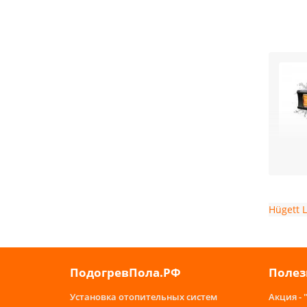
обог
Толщ
углер
длин
нагр
Hügett
экол
Особ
оказ
мета
ПодогревПола.РФ
Полез
эти 
паде
Установка отопительных систем
Акция - 