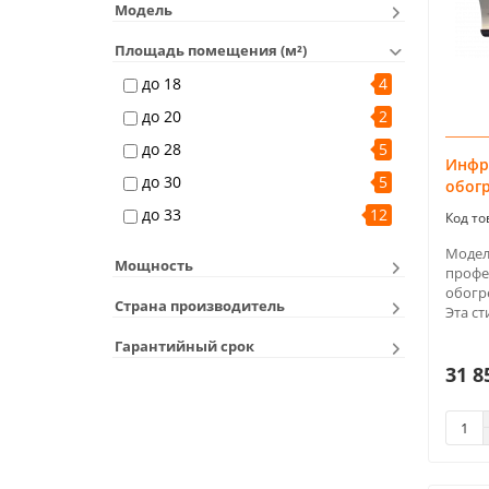
Модель
Площадь помещения (м²)
до 18
4
до 20
2
до 28
5
Инфр
до 30
5
обогр
до 33
12
Модель
Мощность
профе
обогр
Страна производитель
Эта ст
Гарантийный срок
31 8