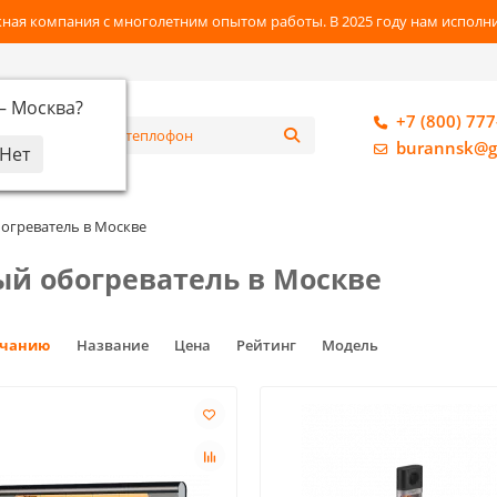
ная компания с многолетним опытом работы. В 2025 году нам исполнил
 —
Москва
?
+7 (800) 777
алог
burannsk@g
огреватель в Москве
й обогреватель в Москве
лчанию
Название
Цена
Рейтинг
Модель