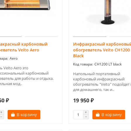
акрасный карбоновый
Инфракрасный карбоновы
еватель Veito Aero
обогреватель Veito CH1200
Black
Aero
CH1200 LT black
 Veito Aero это
ссиональный карбоновый
Напольный портативный
еватель для работы и отдыха.
карбоновый инфракрасный
ильная мод..
обогреватель "Veito" подойдет 
для домашнего, так и..
50 ₽
19 950 ₽
В корзину
В корзину