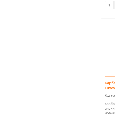
Карб
Luxev
Карбо
снрии 
новый