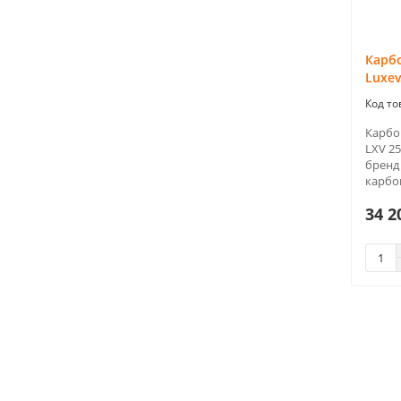
Карб
Luxev
Карбо
LXV 25
бренд
карбо
34 2