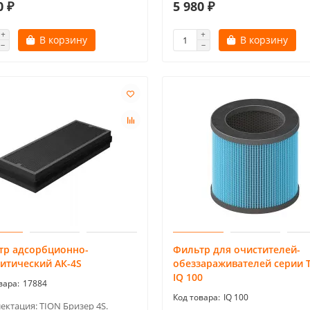
0 ₽
5 980 ₽
В корзину
В корзину
тр адсорбционно-
Фильтр для очистителей-
итический АК-4S
обеззараживателей серии 
IQ 100
17884
IQ 100
ектация: TION Бризер 4S.