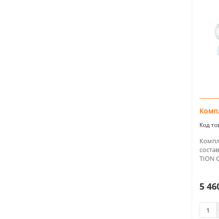
ONEAIR ASP-200
3
ONEAIR ASP-80
1
TION Clever
1
фильтр Е11
1
Компл
Компл
соста
TION C
5 46