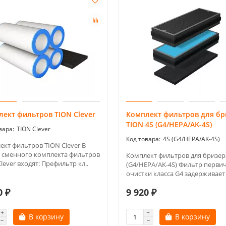
ект фильтров TION Clever
Комплект фильтров для бр
TION 4S (G4/HEPA/AK-4S)
TION Clever
4S (G4/HEPA/AK-4S)
ект фильтров TION Clever В
в сменного комплекта фильтров
Комплект фильтров для бризер
lever входят: Префильтр кл..
(G4/HEPA/AK-4S) Фильтр перви
очистки класса G4 задерживает 
0 ₽
9 920 ₽
В корзину
В корзину