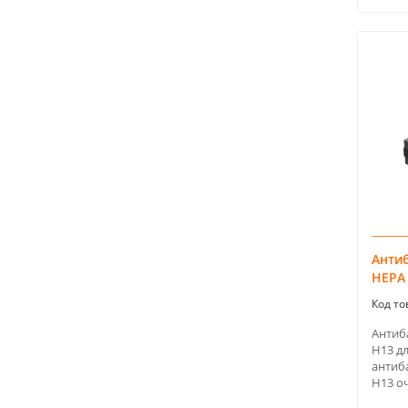
Анти
HEPA 
Антиб
H13 д
антиб
H13 оч