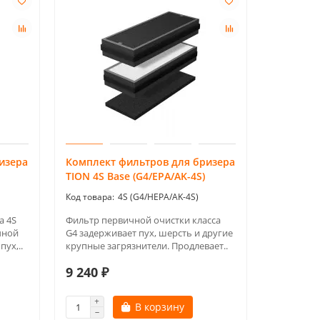
изера
Комплект фильтров для бризера
TION 4S Base (G4/EPA/AK-4S)
4S (G4/HEPA/AK-4S)
а 4S
Фильтр первичной очистки класса
чной
G4 задерживает пух, шерсть и другие
пух,..
крупные загрязнители. Продлевает..
9 240 ₽
В корзину