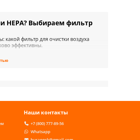
ли HEPA? Выбираем фильтр
ы: какой фильтр для очистки воздуха
ково эффективны.
рация защищает пространство квартир и
ерий. Хорошие фильтры способны
стью
 здоровье человека.
во для очистки воды. Всего и не
Наши контакты
. Выбор прибора и фильтра в нём зависит
ем
+7 (800) 777-89-56
Whatsapp
burannsk@gmail.com