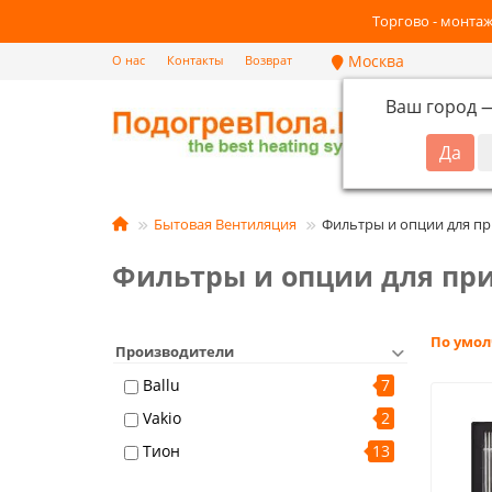
Торгово - монтаж
Москва
О нас
Контакты
Возврат
Ваш город
Кат
Бытовая Вентиляция
Фильтры и опции для пр
Фильтры и опции для при
По умо
Производители
Ballu
7
Vakio
2
Тион
13