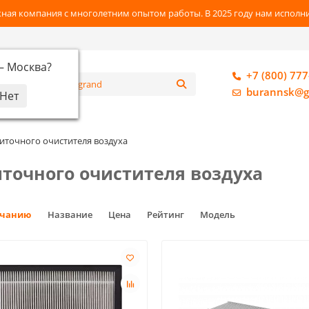
ная компания с многолетним опытом работы. В 2025 году нам исполнил
 —
Москва
?
+7 (800) 777
алог
burannsk@g
иточного очистителя воздуха
точного очистителя воздуха
лчанию
Название
Цена
Рейтинг
Модель