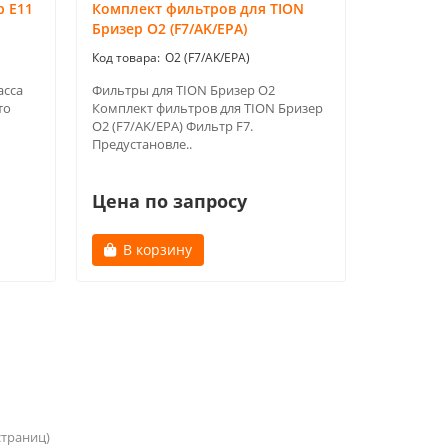
 Е11
Комплект фильтров для TION
Бризер O2 (F7/AK/EPA)
O2 (F7/AK/EPA)
асса
Фильтры для TION Бризер O2
то
Комплект фильтров для TION Бризер
O2 (F7/AK/EPA) Фильтр F7.
Предустановле..
Цена по запросу
В корзину
 страниц)