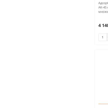
Адсор
АК-4S
множес
4 14