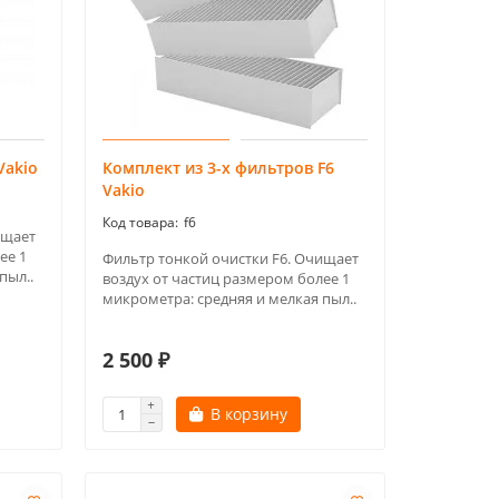
Vakio
Комплект из 3-х фильтров F6
Vakio
f6
ищает
ее 1
Фильтр тонкой очистки F6. Очищает
пыл..
воздух от частиц размером более 1
микрометра: средняя и мелкая пыл..
2 500 ₽
В корзину