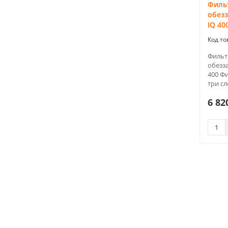
Фильт
обез
IQ 40
Фильт
обезз
400 Ф
три сло
6 82