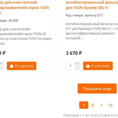
р для очистителей-
Антибактериальный фильтр
зараживателей серии TION
для TION Бризер BIO X
0
фильтр Е11
IQ 400
Антибактериальный фильтр кл
E11 для бризера TION BIO X — э
р для очистителей-
высокоэффективный элемент,
араживателей серии TION IQ
который ..
ильтр очистителя TION IQ имеет
я:..
0 ₽
3 670 ₽
В корзину
В корзину
Показать еще
1
2
>
>|
Показано с 1 по 15 из 22 (всего 2