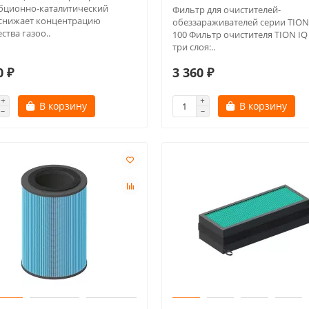
бционно-каталитический
Фильтр для очистителей-
 снижает концентрацию
обеззараживателей серии TION
тва газоо..
100 Фильтр очистителя TION IQ
три слоя:..
0 ₽
3 360 ₽
В корзину
В корзину