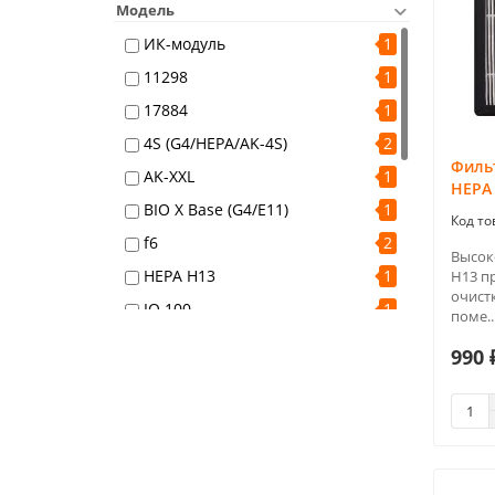
Модель
ИК-модуль
1
11298
1
17884
1
4S (G4/HEPA/AK-4S)
2
Филь
AK-XXL
1
HEPA 
BIO X Base (G4/E11)
1
f6
2
Высок
HEPA H13
1
Н13 п
очистк
IQ 100
1
поме..
IQ 200
1
990 
IQ 400
1
O2 (F7/AK/EPA)
1
ONEAIR ASP-100
1
ONEAIR ASP-130
1