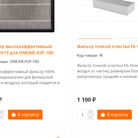
тр высокоэффективный
Фильтр тонкой очистки F6 
Н13 для ONEAIR ASP-100
f6
ONEAIR ASP-100
Фильтр тонкой очистки F6. Оч
воздух от частиц размером бол
оэффективный фильтр HEPA
микрометра: средняя и мелкая 
редназначен для финишной
и воздуха, который подается в
₽
1 100 ₽
В корзину
В корзину