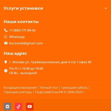
эффективные сплит-системы колонного
типа, представленные в ассортименте
Услуги установки
нашего магазина – идеальной устройство
для обогрева помещения большой
площади. На нашем сайте можно заказать
Наши контакты
оборудование от различных
+7 (800) 777-89-56
производителей: необходимо только
выбрать кондиционер, который подойдет
Whatsapp
пользователю своими техническими
burannsk@gmail.com
параметрами.
Наш адрес
Перед тем, как совершить покупку,
необходимо определиться с
г. Москва ул. Грайвороновская, дом 4 стр 1 офис 85
характеристиками устройства:
Пн-Пт с 10:00 до 19:00
Габариты. Стоит обратить внимание, что
Сб-Вс - выходной
колонный кондиционер не отличается
компактностью. Перед приобретением
рекомендуется просчитать оптимальный
Кондиционирование | Теплый пол | Греющий кабель |
Терморегуляторы | ПодогревПола.РФ © 2009-2025 г.
размер устройства, который не отнимет
много свободного пространства комнаты.
Уровень мощности. Среди своих аналогов
колонный кондиционер – самое мощное