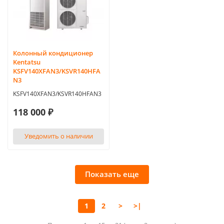
Колонный кондиционер
Kentatsu
KSFV140XFAN3/KSVR140HFA
N3
KSFV140XFAN3/KSVR140HFAN3
118 000 ₽
Уведомить о наличии
Показать еще
1
2
>
>|