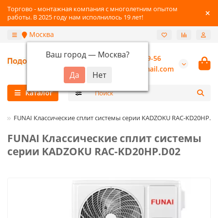
Торгово - монтажная компания с многолетним опытом
работы. В 2025 году нам исполнилось 19 лет!
Москва
Ваш город —
Москва
?
+7 (800) 777-89-56
burannsk@gmail.com
Каталог
i
FUNAI Классические сплит системы серии KADZOKU RAC-KD20HP.D
FUNAI Классические сплит системы
серии KADZOKU RAC-KD20HP.D02