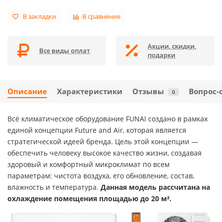
В закладки
В сравнение
Акции, скидки,
Все виды оплат
подарки
Описание
Характеристики
Отзывы
Вопрос-
0
Всё климатическое оборудование FUNAI создано в рамках
единой концепции Future and Air, которая является
стратегической идеей бренда. Цель этой концепции —
обеспечить человеку высокое качество жизни, создавая
здоровый и комфортный микроклимат по всем
параметрам: чистота воздуха, его обновление, состав,
влажность и температура.
Данная модель рассчитана на
охлаждение помещения площадью д
о 20 м².