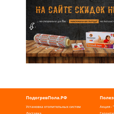
ПодогревПола.РФ
Полез
Установка отопительных систем
Акция - 
Доставка
Гаранти