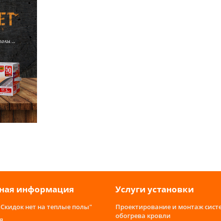
ная информация
Услуги установки
"Скидок нет на теплые полы"
Проектирование и монтаж сист
обогрева кровли
я