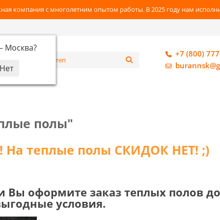
ная компания с многолетним опытом работы. В 2025 году нам исполнил
 —
Москва
?
+7 (800) 777
алог
burannsk@g
еплые полы"
! На теплые полы СКИДОК НЕТ! ;)
сли Вы оформите заказ теплых полов д
выгодные условия.