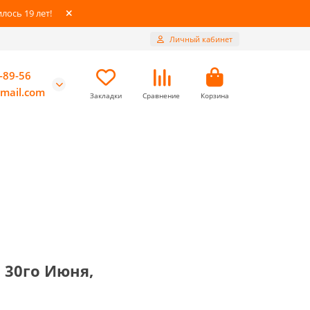
ось 19 лет!
Личный кабинет
-89-56
mail.com
Закладки
Сравнение
Корзина
о 30го Июня,