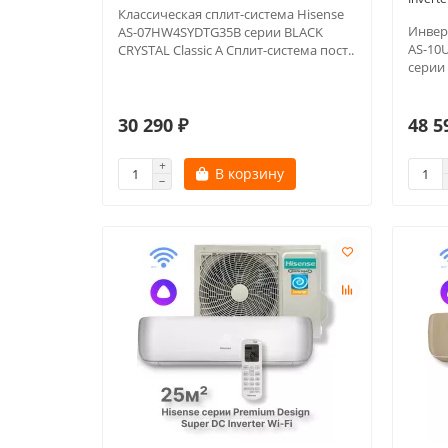
Классическая сплит-система Hisense
Инвер
AS-07HW4SYDTG35В серии BLACK
AS-10
CRYSTAL Classic A Сплит-система пост..
серии 
30 290 ₽
48 5
В корзину