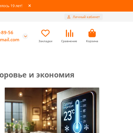
ось 19 лет!
Личный кабинет
-89-56
mail.com
Закладки
Сравнение
Корзина
оровье и экономия