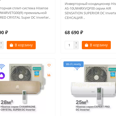
Инверторный кондиционер His
торная сплит-система Hisense
AS-10UW4RXVQF00 серии AIR
UW4RVETG00(R) премиальной
SENSATION SUPERIOR DC Invert
RED CRYSTAL Super DC Inverter..
СЕНСАЦИЯ ..
90 ₽
68 690 ₽
В корзину
В корзину
Wi-Fi ready