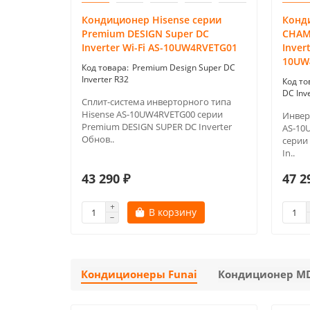
Кондиционер Hisense серии
Конд
Premium DESIGN Super DC
CHAM
Inverter Wi-Fi AS-10UW4RVETG01
Invert
10UW
Premium Design Super DC
Inverter R32
DC Inv
Сплит-система инверторного типа
Hisense AS-10UW4RVETG00 серии
Инвер
Premium DESIGN SUPER DC Inverter
AS-10
Обнов..
серии
In..
43 290 ₽
47 2
В корзину
Кондиционеры Funai
Кондиционер M