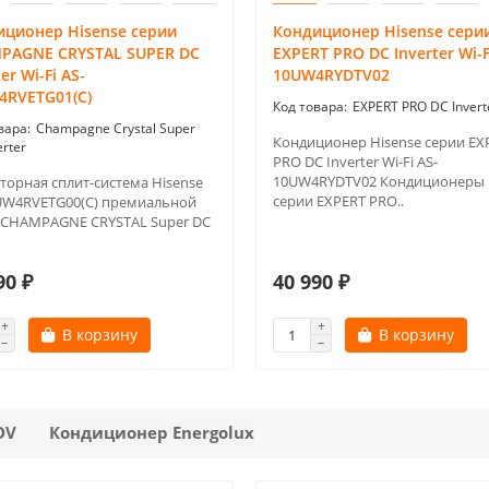
иционер Hisense серии
Кондиционер Hisense сери
PAGNE CRYSTAL SUPER DC
EXPERT PRO DC Inverter Wi-F
er Wi-Fi AS-
10UW4RYDTV02
4RVETG01(C)
EXPERT PRO DC Invert
Champagne Crystal Super
Кондиционер Hisense серии EX
erter
PRO DC Inverter Wi-Fi AS-
10UW4RYDTV02 Кондиционеры
торная сплит-система Hisense
серии EXPERT PRO..
UW4RVETG00(С) премиальной
 CHAMPAGNE CRYSTAL Super DC
90 ₽
40 990 ₽
В корзину
В корзину
DV
Кондиционер Energolux