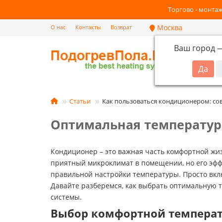
Торгово - монтаж
Москва
О нас
Контакты
Возврат
Ваш город
Кат
Статьи
Как пользоваться кондиционером: со
Оптимальная температура
Кондиционер – это важная часть комфортной жиз
приятный микроклимат в помещении, но его эфф
правильной настройки температуры. Просто вкл
Давайте разберемся, как выбрать оптимальную 
системы.
Выбор комфортной температ