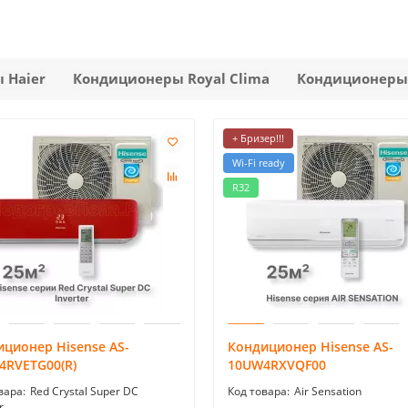
 Haier
Кондиционеры Royal Clima
Кондиционеры
+ Бризер!!!
Wi-Fi ready
R32
ционер Hisense AS-
Кондиционер Hisense AS-
4RVETG00(R)
10UW4RXVQF00
Red Crystal Super DC
Air Sensation
r