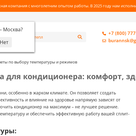
ная компания с многолетним опытом работы. В 2025 году нам исполнил
 —
Москва
?
+7 (800) 777
алог
burannsk@g
веты по выбору температуры и режимов
 для кондиционера: комфорт, зд
ни, особенно в жарком климате. Он позволяет создать
ективность и влияние на здоровье напрямую зависят от
ючить кондиционер на максимум – не лучшее решение.
температуру и обеспечить эффективную работу вашей сплит-
уры: