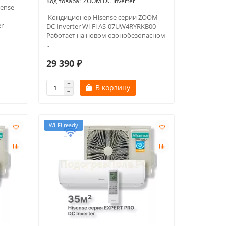
ZOOM DC Inverter
ense
Кондиционер Hisense серии ZOOM
er —
DC Inverter Wi-Fi AS-07UW4RYRKB00
Работает на новом озонобезопасном
..
29 390 ₽
В корзину
Wi-Fi ready