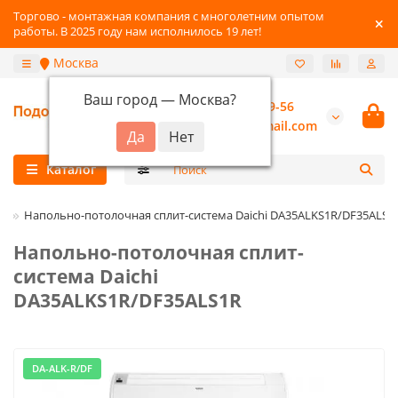
Торгово - монтажная компания с многолетним опытом
работы. В 2025 году нам исполнилось 19 лет!
Москва
Ваш город —
Москва
?
+7 (800) 777-89-56
burannsk@gmail.com
Каталог
i
Напольно-потолочная сплит-система Daichi DA35ALKS1R/DF35ALS1
Напольно-потолочная сплит-
система Daichi
DA35ALKS1R/DF35ALS1R
DA-ALK-R/DF