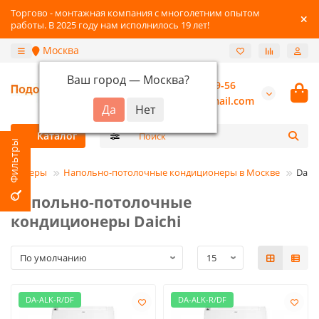
Торгово - монтажная компания с многолетним опытом
работы. В 2025 году нам исполнилось 19 лет!
Москва
Ваш город —
Москва
?
+7 (800) 777-89-56
burannsk@gmail.com
Каталог
диционеры
Напольно-потолочные кондиционеры в Москве
Daich
Напольно-потолочные
кондиционеры Daichi
DA-ALK-R/DF
DA-ALK-R/DF