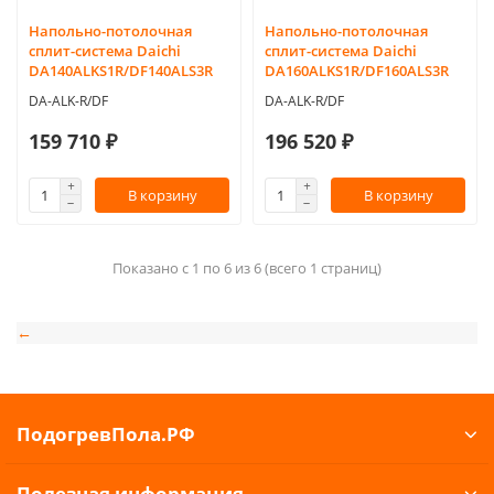
Напольно-потолочная
Напольно-потолочная
сплит-система Daichi
сплит-система Daichi
DA140ALKS1R/DF140ALS3R
DA160ALKS1R/DF160ALS3R
DA-ALK-R/DF
DA-ALK-R/DF
159 710 ₽
196 520 ₽
В корзину
В корзину
Показано с 1 по 6 из 6 (всего 1 страниц)
←
ПодогревПола.РФ
Полезная информация