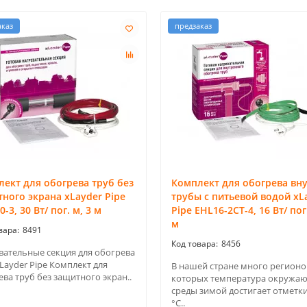
аказ
предзаказ
ект для обогрева труб без
Комплект для обогрева вн
ного экрана xLayder Pipe
трубы с питьевой водой xL
0-3, 30 Вт/ пог. м, 3 м
Pipe EHL16-2CT-4, 16 Вт/ пог.
м
8491
8456
вательные секция для обогрева
Layder Pipe Комплект для
В нашей стране много регионов
ва труб без защитного экран..
которых температура окружа
среды зимой достигает отметки
°С..