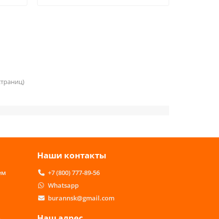
 страниц)
Наши контакты
ем
+7 (800) 777-89-56
Whatsapp
burannsk@gmail.com
Наш адрес