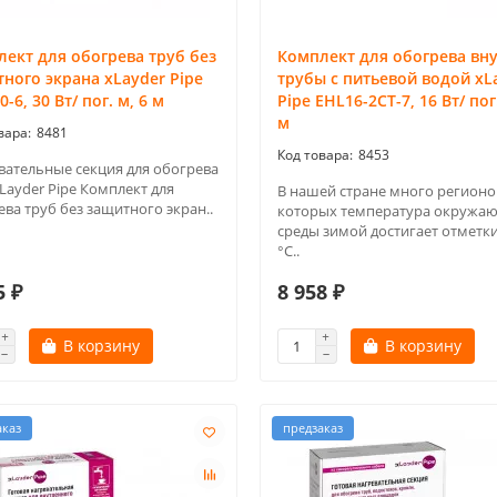
ект для обогрева труб без
Комплект для обогрева вн
ного экрана xLayder Pipe
трубы с питьевой водой xL
0-6, 30 Вт/ пог. м, 6 м
Pipe EHL16-2CT-7, 16 Вт/ пог.
м
8481
8453
вательные секция для обогрева
Layder Pipe Комплект для
В нашей стране много регионов
ва труб без защитного экран..
которых температура окружа
среды зимой достигает отметки
°С..
5 ₽
8 958 ₽
В корзину
В корзину
аказ
предзаказ