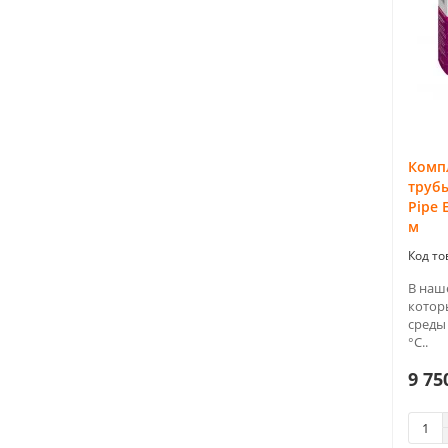
Компл
трубы
Pipe 
м
В наш
котор
среды
°С..
9 75