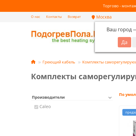
Торгово - монтаж
Москва
О нас
Контакты
Возврат
Ваш город
Кат
Греющий кабель
Комплекты саморегулирующ
Комплекты саморегулиру
По умо
Производители
Caleo
предз