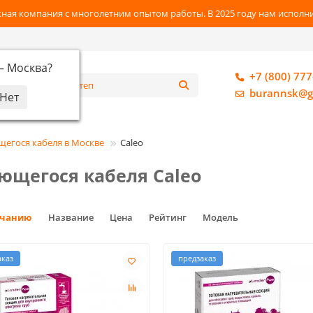
ная компания с многолетним опытом работы. В 2025 году нам исполнил
 —
Москва
?
+7 (800) 777
алог
burannsk@g
егося кабеля в Москве
Caleo
ющегося кабеля Caleo
лчанию
Название
Цена
Рейтинг
Модель
аказ
предзаказ