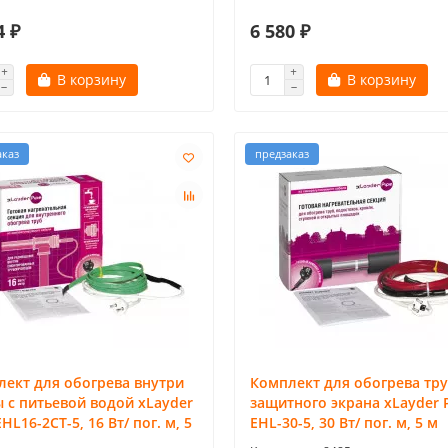
4 ₽
6 580 ₽
В корзину
В корзину
аказ
предзаказ
ект для обогрева внутри
Комплект для обогрева тру
 с питьевой водой xLayder
защитного экрана xLayder 
EHL16-2CT-5, 16 Вт/ пог. м, 5
EHL-30-5, 30 Вт/ пог. м, 5 м