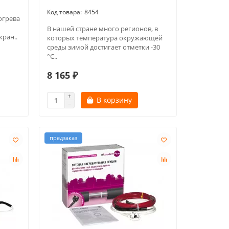
8454
огрева
В нашей стране много регионов, в
кран..
которых температура окружающей
среды зимой достигает отметки -30
°С..
8 165 ₽
В корзину
предзаказ