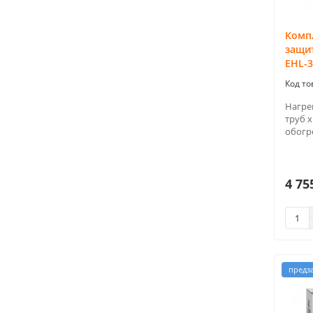
Компл
защит
EHL-3
Нагре
труб x
обогре
4 75
предз