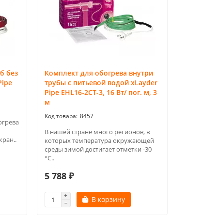
б без
Комплект для обогрева внутри
Pipe
трубы с питьевой водой xLayder
Pipe EHL16-2CT-3, 16 Вт/ пог. м, 3
м
8457
огрева
В нашей стране много регионов, в
кран..
которых температура окружающей
среды зимой достигает отметки -30
°С..
5 788 ₽
В корзину