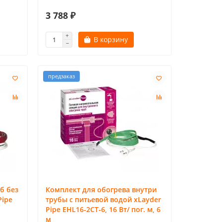
3 788 ₽
В корзину
предзаказ
б без
Комплект для обогрева внутри
Pipe
трубы с питьевой водой xLayder
Pipe EHL16-2CT-6, 16 Вт/ пог. м, 6
м