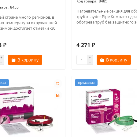
8485
8455
Нагревательные секция для об
труб xLayder Pipe Комплект для
ей стране много регионов, в
обогрева труб без защитного э
ых температура окружающей
 зимой достигает отметки -30
3 ₽
4 271 ₽
В корзину
В корзину
аказ
предзаказ