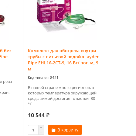
б без
Комплект для обогрева внутри
Pipe
трубы с питьевой водой xLayder
Pipe EHL16-2CT-9, 16 Вт/ пог. м, 9
м
8451
огрева
В нашей стране много регионов, в
кран..
которых температура окружающей
среды зимой достигает отметки -30
°С..
10 544 ₽
В корзину