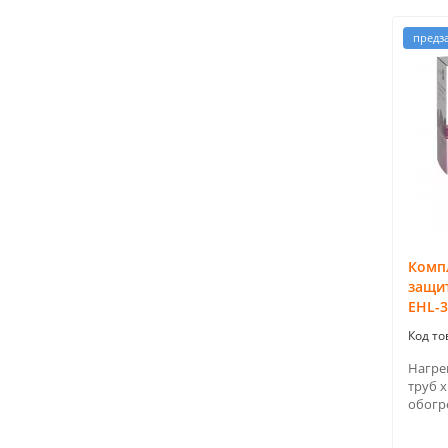
предз
Компл
защит
EHL-3
Нагре
труб x
обогре