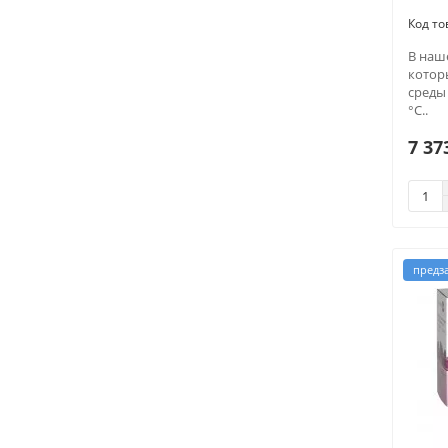
В наш
котор
среды
°С..
7 37
предз