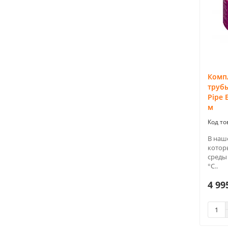
Компл
трубы
Pipe 
м
В наш
котор
среды
°С..
4 99