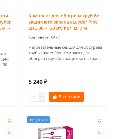
утри
Комплект для обогрева труб без
ayder
защитного экрана xLayder Pipe
 м, 7
EHL-30-7, 30 Вт/ пог. м, 7 м
8477
Нагревательные секция для обогрева
труб xLayder Pipe Комплект для
, в
обогрева труб без защитного экран..
ющей
 -30
5 240 ₽
В корзину
предзаказ