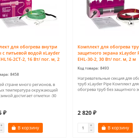
ект для обогрева внутри
Комплект для обогрева тру
 с питьевой водой xLayder
защитного экрана xLayder 
EHL16-2CT-2, 16 Вт/ пог. м, 2
EHL-30-2, 30 Вт/ пог. м, 2 м
8493
8458
Нагревательные секция для об
труб xLayder Pipe Комплект для
ей стране много регионов, в
обогрева труб без защитного э
ых температура окружающей
 зимой достигает отметки -30
5 ₽
2 820 ₽
В корзину
В корзину