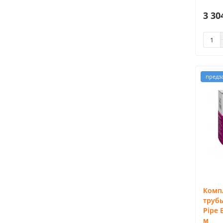
3 30
предз
Компл
трубы
Pipe 
м