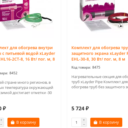
ект для обогрева внутри
Комплект для обогрева тру
 с питьевой водой xLayder
защитного экрана xLayder 
EHL16-2CT-8, 16 Вт/ пог. м, 8
EHL-30-8, 30 Вт/ пог. м, 8 м
8475
8452
Нагревательные секция для об
труб xLayder Pipe Комплект для
ей стране много регионов, в
обогрева труб без защитного э
ых температура окружающей
 зимой достигает отметки -30
0 ₽
5 724 ₽
В корзину
В корзину