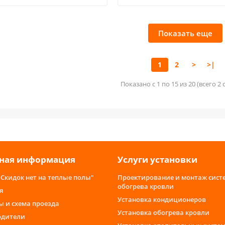
Показать еще
1
2
>
>|
Показано с 1 по 15 из 20 (всего 2
ная информация
Услуги установки
"Скидок нет на теплые полы"
Проектирование и монтаж сист
обогрева кровли
я
Установка кондиционеров
ы и схема проезда
Установка обогрева кровли
одители